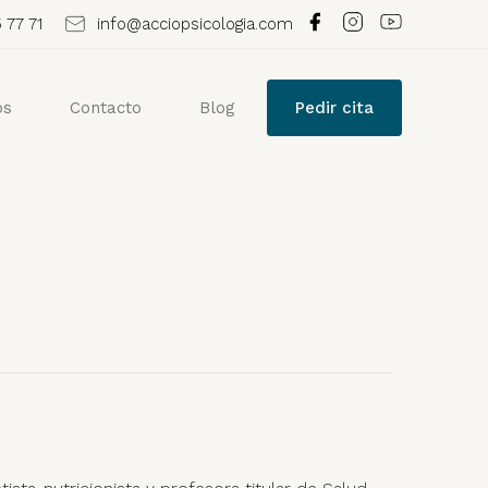
 77 71
info@acciopsicologia.com
os
Contacto
Blog
Pedir cita