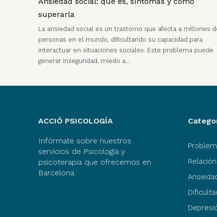
Ansiedad social: qué es, síntomas y cómo
superarla
La ansiedad social es un trastorno que afecta a millones d
personas en el mundo, dificultando su capacidad para
interactuar en situaciones sociales. Este problema puede
generar inseguridad, miedo a…
ACCIÓ PSICOLOGÍA
Catego
Infórmate sobre nuestros
Problem
servicios de Psicología y
Relación
psicoterapia que ofrecemos en
Barcelona
Ansiedad
Dificult
Depresi