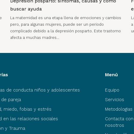
Depresión posparto: síntomas, causas y cómo
F
buscar ayuda
e
e
La maternidad es una etapa llena de emociones y cambios
L
pero, para algunas mujeres, puede ser un periodo
a
complicado debido a la depresión posparto. Este trastorno
u
afecta a muchas madres…
rías
Menú
as de conducta niños y adolescentes
Equipo
 de pareja
Servicios
, miedo, fobias y estrés
Metodologias
ad en las relaciones sociales
Contacta con
nosotros
ón y Trauma