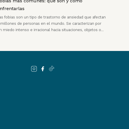
obias más comunes: qué son y cómo
nfrentarlas
as fobias son un tipo de trastorno de ansiedad que afectan
 millones de personas en el mundo. Se caracterizan por
n miedo intenso e irracional hacia situaciones, objetos o…