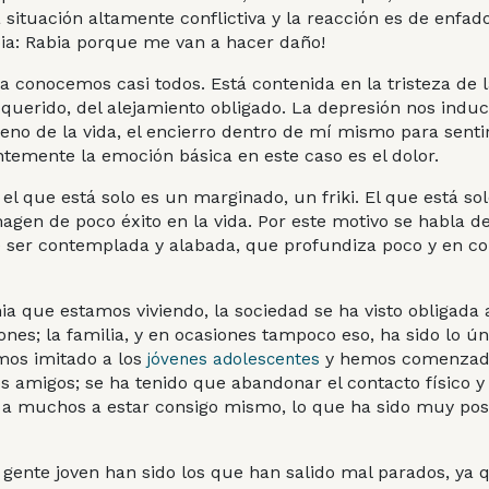
situación altamente conflictiva y la reacción es de enfad
ia:
Rabia
porque me van a hacer daño!
la conocemos casi todos. Está contenida en la tristeza de l
querido, del alejamiento obligado. La depresión nos induce
eno de la vida, el encierro dentro de mí mismo para sentir 
entemente la emoción básica en este caso es el
dolor
.
el que está solo es un marginado, un friki. El que está sol
agen de poco éxito en la vida. Por este motivo se habla d
re ser contemplada y alabada, que profundiza poco y en 
 que estamos viviendo, la sociedad se ha visto obligada a
nes; la familia, y en ocasiones tampoco eso, ha sido lo 
mos imitado a los
y hemos comenzado
jóvenes adolescentes
s amigos; se ha tenido que abandonar el contacto físico y
o a muchos a estar consigo mismo, lo que ha sido muy posi
 gente joven han sido los que han salido mal parados, ya