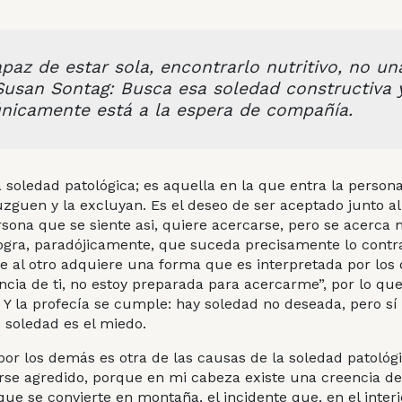
paz de estar sola, encontrarlo nutritivo, no un
 Susan Sontag: Busca esa soledad constructiva 
nicamente está a la espera de compañía.
soledad patológica; es aquella en la que entra la person
uzguen y la excluyan. Es el deseo de ser aceptado junto a
sona que se siente asi, quiere acercarse, pero se acerca 
ogra, paradójicamente, que suceda precisamente lo contra
e al otro adquiere una forma que es interpretada por lo
ncia de ti, no estoy preparada para acercarme”, por lo qu
 Y la profecía se cumple: hay soledad no deseada, pero sí
e soledad es el
miedo
.
or los demás es otra de las causas de la soledad patológ
tirse agredido, porque en mi cabeza existe una creencia d
que se convierte en montaña, el incidente que, en el interi