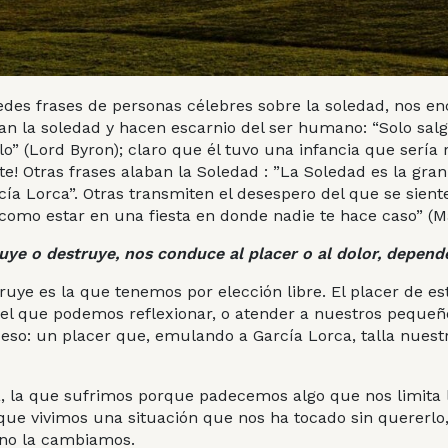
edes frases de personas célebres sobre la soledad, nos e
n la soledad y hacen escarnio del ser humano: “Solo salg
lo” (Lord Byron); claro que él tuvo una infancia que sería
te! Otras frases alaban la Soledad : ”La Soledad es la gran
cía Lorca”. Otras transmiten el desespero del que se sient
es como estar en una fiesta en donde nadie te hace caso” (M
uye o destruye, nos conduce al placer o al dolor, depen
uye es la que tenemos por elección libre. El placer de es
el que podemos reflexionar, o atender a nuestros pequeños
s eso: un
placer
que, emulando a García Lorca, talla nuestro
a, la que sufrimos porque padecemos algo que nos limita l
que vivimos una situación que nos ha tocado sin quererlo,
 no la cambiamos.