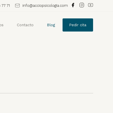
 77 71
info@acciopsicologia.com
os
Contacto
Blog
Pedir cita