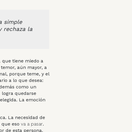
a simple
y rechaza la
a que tiene miedo a
l temor, aún mayor, a
mal, porque teme, y el
rio a lo que desea:
s demás como un
e logra quedarse
 elegida. La emoción
ica. La necesidad de
e que eso
va a pasar
.
or de esta persona,